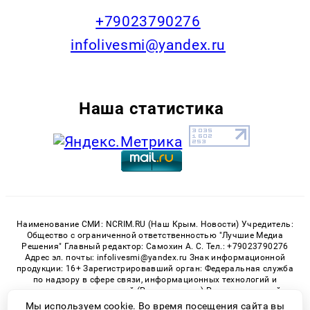
+79023790276
infolivesmi@yandex.ru
Наша статистика
Наименование СМИ: NCRIM.RU (Наш Крым. Новости) Учредитель:
Общество с ограниченной ответственностью "Лучшие Медиа
Решения" Главный редактор: Самохин А. С. Тел.: +79023790276
Адрес эл. почты: infolivesmi@yandex.ru Знак информационной
продукции: 16+ Зарегистрировавший орган: Федеральная служба
по надзору в сфере связи, информационных технологий и
массовых коммуникаций (Роскомнадзор) Регистрационный
номер СМИ ЭЛ № ФС 77 - 81150 от 02.06.2021
Мы используем cookie. Во время посещения сайта вы