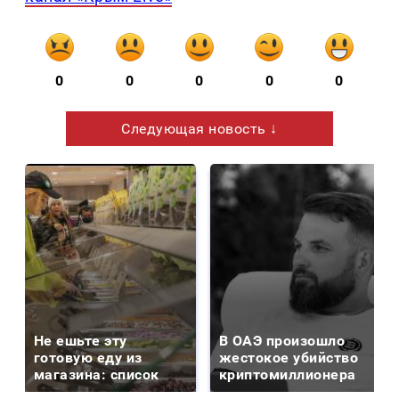
0
0
0
0
0
Следующая новость ↓
Не ешьте эту
В ОАЭ произошло
готовую еду из
жестокое убийство
магазина: список
криптомиллионера