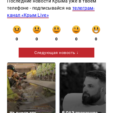
Последние новости Крыма уже в твоем
телефоне - подписывайся на
телеграм-
канал «Крым Live»
0
0
0
0
0
Следующая новость ↓
Не ешьте эту
В ОАЭ произошло