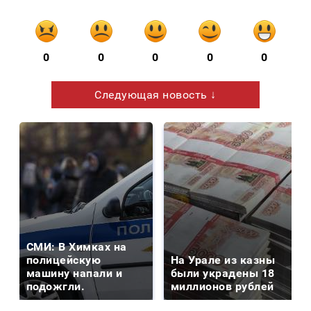
0
0
0
0
0
Следующая новость ↓
СМИ: В Химках на
полицейскую
На Урале из казны
машину напали и
были украдены 18
подожгли.
миллионов рублей