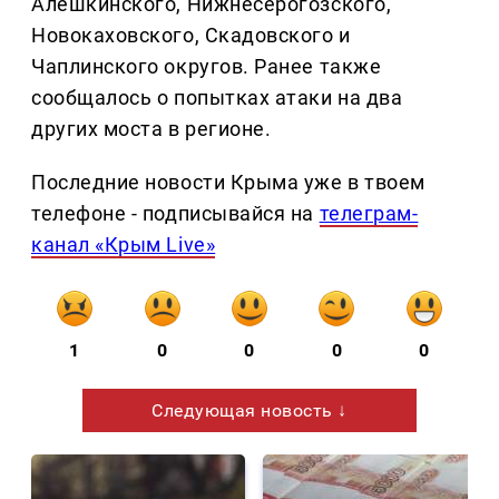
Алешкинского, Нижнесерогозского,
Новокаховского, Скадовского и
Чаплинского округов. Ранее также
сообщалось о попытках атаки на два
других моста в регионе.
Последние новости Крыма уже в твоем
телефоне - подписывайся на
телеграм-
канал «Крым Live»
1
0
0
0
0
Следующая новость ↓