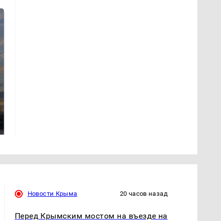
СМИ: В Химках на
полицейскую
В магазинах России
машину напали и
ажиотаж из-за этого
подожгли.
продукта: что купить?
Новости Крыма
20 часов назад
Перед Крымским мостом на въезде на