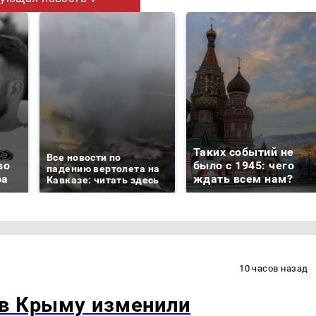
Таких событий не
Все новости по
во
было с 1945: чего
падению вертолета на
ра
ждать всем нам?
Кавказе: читать здесь
10 часов назад
 в Крыму изменили