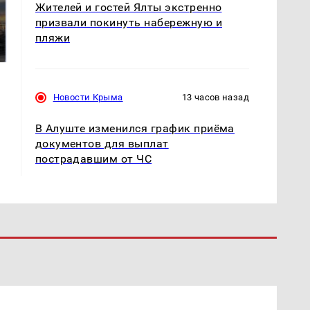
Жителей и гостей Ялты экстренно
СМИ: В Химках на
призвали покинуть набережную и
полицейскую
В магазинах России
машину напали и
пляжи
ажиотаж из-за этого
подожгли.
продукта: что купить?
Новости Крыма
13 часов назад
В Алуште изменился график приёма
документов для выплат
пострадавшим от ЧС