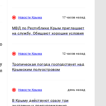
Новости Крыма
17 часов назад
МВД по Республике Крым приглашает
на службу. Обещают хорошие условия
о
Новости Крыма
12 часов назад
у
Тропическая погода господствует над
Крымским полуостровом
л
Новости Крыма
день назад
В Крыму действуют сразу три
экстренных предупреждения