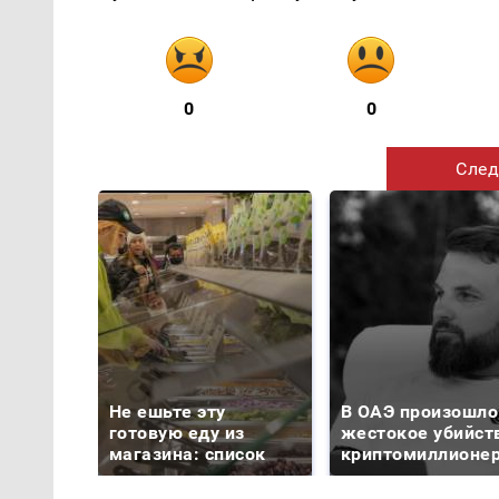
0
0
След
Не ешьте эту
В ОАЭ произошло
готовую еду из
жестокое убийст
магазина: список
криптомиллионе