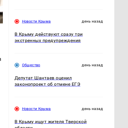
Новости Крыма
день назад
В Крыму действуют сразу три
экстренных предупреждения
в
Общество
день назад
Депутат Шантаев оценил
законопроект об отмене ЕГЭ
Новости Крыма
день назад
В Крыму ищут жителя Тверской
области