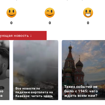
0
0
0
ующая новость ↓
Таких событий не
Все новости по
во
было с 1945: чего
падению вертолета на
ра
ждать всем нам?
Кавказе: читать здесь