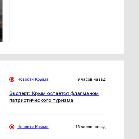
СМИ: В Химках на
полицейскую
В магазинах России
машину напали и
ажиотаж из-за этого
подожгли.
продукта: что купить?
Новости Крыма
9 часов назад
Эксперт: Крым остаётся флагманом
патриотического туризма
Новости Крыма
18 часов назад