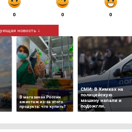
0
0
0
ующая новость ↓
СМИ: В Химках на
е
полицейскую
В магазинах России
о
машину напали и
ажиотаж из-за этого
подожгли.
продукта: что купить?