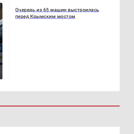
Очередь из 65 машин выстроилась
перед Крымским мостом
Где будет встреча
На Урале из казны
президентов США и
были украдены 18
России: Европа?
миллионов рублей