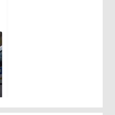
Где будет встреча
На Урале из казны
президентов США и
были украдены 18
России: Европа?
миллионов рублей