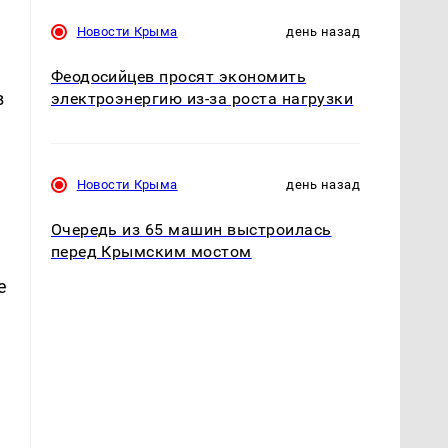
Новости Крыма
день назад
,
Феодосийцев просят экономить
в
электроэнергию из-за роста нагрузки
Новости Крыма
день назад
Очередь из 65 машин выстроилась
перед Крымским мостом
е