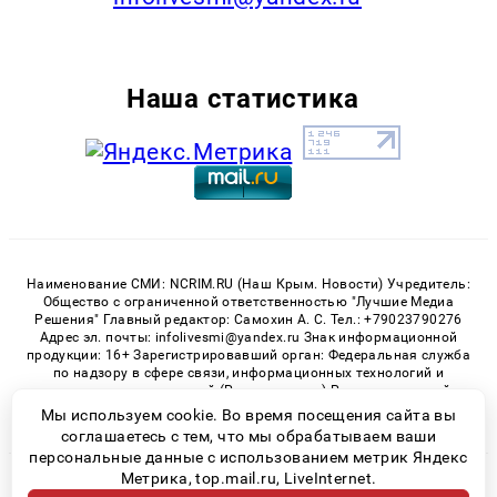
Наша статистика
Наименование СМИ: NCRIM.RU (Наш Крым. Новости) Учредитель:
Общество с ограниченной ответственностью "Лучшие Медиа
Решения" Главный редактор: Самохин А. С. Тел.: +79023790276
Адрес эл. почты: infolivesmi@yandex.ru Знак информационной
продукции: 16+ Зарегистрировавший орган: Федеральная служба
по надзору в сфере связи, информационных технологий и
массовых коммуникаций (Роскомнадзор) Регистрационный
номер СМИ ЭЛ № ФС 77 - 81150 от 02.06.2021
Мы используем cookie. Во время посещения сайта вы
соглашаетесь с тем, что мы обрабатываем ваши
персональные данные с использованием метрик Яндекс
Метрика, top.mail.ru, LiveInternet.
© 2026 «nCrim.ru» | Все права защищены