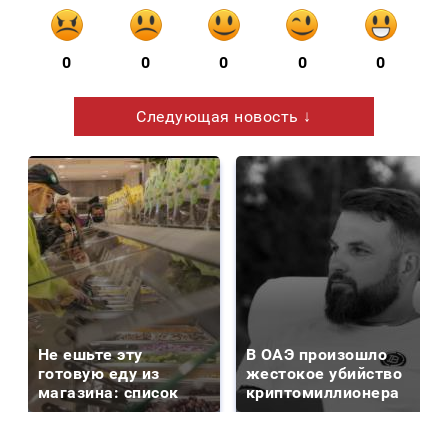
0
0
0
0
0
Следующая новость ↓
Не ешьте эту
В ОАЭ произошло
готовую еду из
жестокое убийство
магазина: список
криптомиллионера