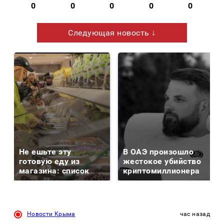
0
0
0
0
0
Следующая новость ↓
Не ешьте эту
В ОАЭ произошло
готовую еду из
жестокое убийство
магазина: список
криптомиллионера
Новости Крыма
час назад