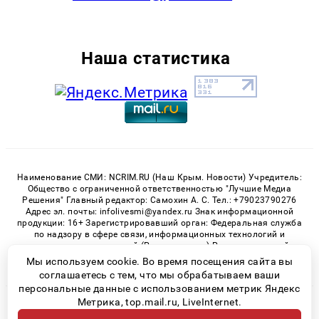
Наша статистика
Наименование СМИ: NCRIM.RU (Наш Крым. Новости) Учредитель:
Общество с ограниченной ответственностью "Лучшие Медиа
Решения" Главный редактор: Самохин А. С. Тел.: +79023790276
Адрес эл. почты: infolivesmi@yandex.ru Знак информационной
продукции: 16+ Зарегистрировавший орган: Федеральная служба
по надзору в сфере связи, информационных технологий и
массовых коммуникаций (Роскомнадзор) Регистрационный
номер СМИ ЭЛ № ФС 77 - 81150 от 02.06.2021
Мы используем cookie. Во время посещения сайта вы
соглашаетесь с тем, что мы обрабатываем ваши
персональные данные с использованием метрик Яндекс
Метрика, top.mail.ru, LiveInternet.
© 2026 «nCrim.ru» | Все права защищены