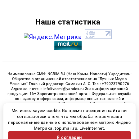
Наша статистика
Наименование СМИ: NCRIM.RU (Наш Крым. Новости) Учредитель:
Общество с ограниченной ответственностью "Лучшие Медиа
Решения" Главный редактор: Самохин А. С. Тел.: +79023790276
Адрес эл. почты: infolivesmi@yandex.ru Знак информационной
продукции: 16+ Зарегистрировавший орган: Федеральная служба
по надзору в сфере связи, информационных технологий и
массовых коммуникаций (Роскомнадзор) Регистрационный
номер СМИ ЭЛ № ФС 77 - 81150 от 02.06.2021
Мы используем cookie. Во время посещения сайта вы
соглашаетесь с тем, что мы обрабатываем ваши
персональные данные с использованием метрик Яндекс
Метрика, top.mail.ru, LiveInternet.
© 2026 «nCrim.ru» | Все права защищены
Я согласен
Возрастная категория сайта 16+