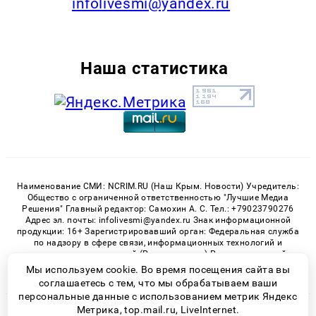
infolivesmi@yandex.ru
Наша статистика
Наименование СМИ: NCRIM.RU (Наш Крым. Новости) Учредитель:
Общество с ограниченной ответственностью "Лучшие Медиа
Решения" Главный редактор: Самохин А. С. Тел.: +79023790276
Адрес эл. почты: infolivesmi@yandex.ru Знак информационной
продукции: 16+ Зарегистрировавший орган: Федеральная служба
по надзору в сфере связи, информационных технологий и
массовых коммуникаций (Роскомнадзор) Регистрационный
номер СМИ ЭЛ № ФС 77 - 81150 от 02.06.2021
Мы используем cookie. Во время посещения сайта вы
соглашаетесь с тем, что мы обрабатываем ваши
персональные данные с использованием метрик Яндекс
Метрика, top.mail.ru, LiveInternet.
© 2026 «nCrim.ru» | Все права защищены