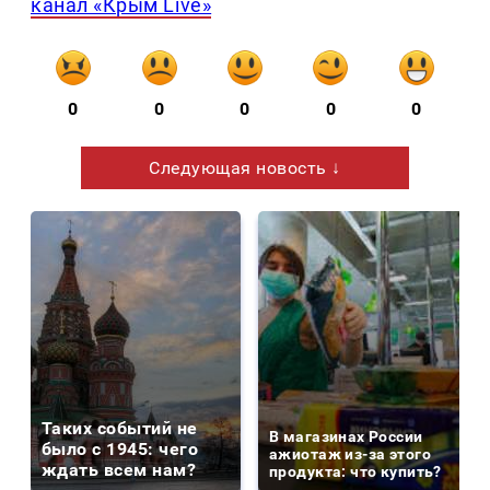
канал «Крым Live»
0
0
0
0
0
Следующая новость ↓
Таких событий не
В магазинах России
было с 1945: чего
ажиотаж из-за этого
ждать всем нам?
продукта: что купить?