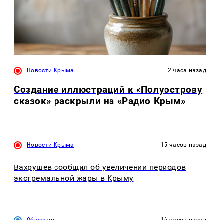
Новости Крыма
2 часа назад
Создание иллюстраций к «Полуострову
сказок» раскрыли на «Радио Крым»
Новости Крыма
15 часов назад
Вахрушев сообщил об увеличении периодов
экстремальной жары в Крыму
Общество
16 часов назад