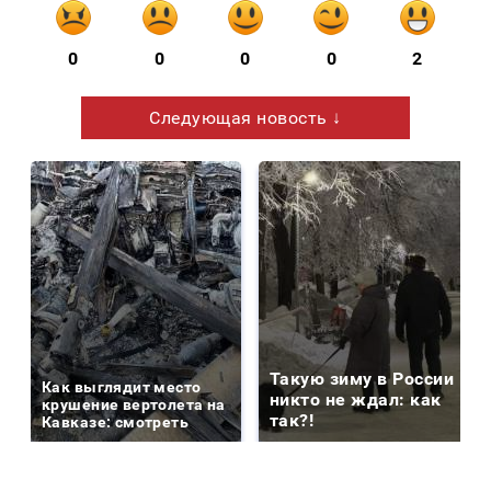
0
0
0
0
2
Следующая новость ↓
Такую зиму в России
Как выглядит место
никто не ждал: как
крушение вертолета на
так?!
Кавказе: смотреть