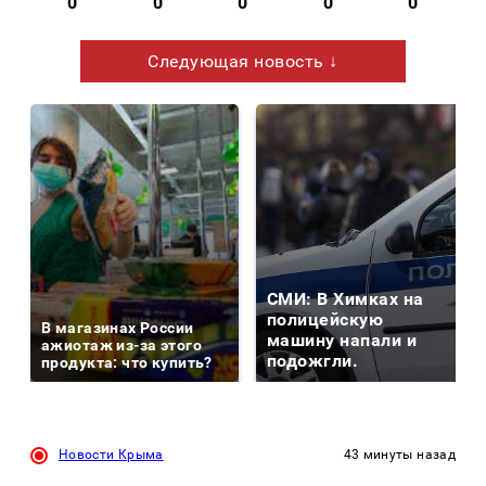
0
0
0
0
0
Следующая новость ↓
СМИ: В Химках на
полицейскую
В магазинах России
машину напали и
ажиотаж из-за этого
подожгли.
продукта: что купить?
Новости Крыма
43 минуты назад