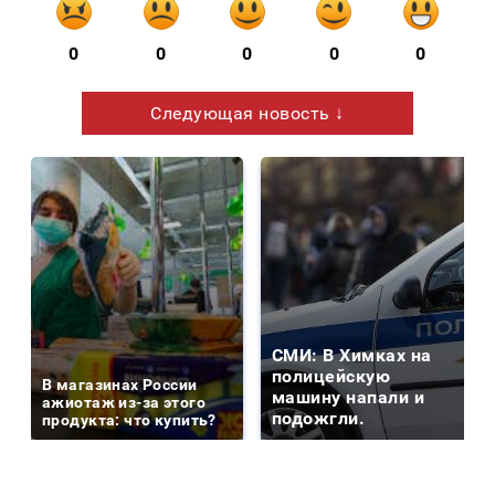
0
0
0
0
0
Следующая новость ↓
СМИ: В Химках на
полицейскую
В магазинах России
машину напали и
ажиотаж из-за этого
подожгли.
продукта: что купить?