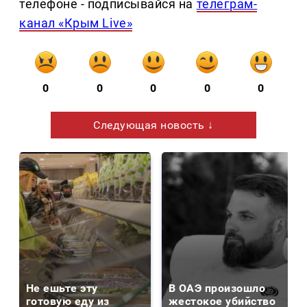
телефоне - подписывайся на
телеграм-
канал «Крым Live»
0
0
0
0
0
Следующая новость ↓
Не ешьте эту
В ОАЭ произошло
готовую еду из
жестокое убийство