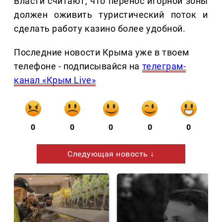
Власти считают, что перенос игорной зоны
должен оживить туристический поток и
сделать работу казино более удобной.
Последние новости Крыма уже в твоем
телефоне - подписывайся на
телеграм-
канал «Крым Live»
0
0
0
0
0
Следующая новость ↓