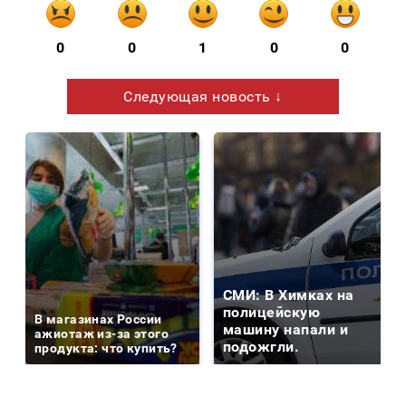
0
0
1
0
0
Следующая новость ↓
СМИ: В Химках на
полицейскую
В магазинах России
машину напали и
ажиотаж из-за этого
подожгли.
продукта: что купить?