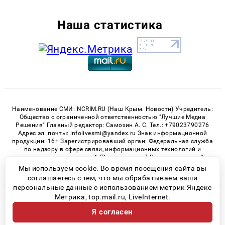
Наша статистика
Наименование СМИ: NCRIM.RU (Наш Крым. Новости) Учредитель:
Общество с ограниченной ответственностью "Лучшие Медиа
Решения" Главный редактор: Самохин А. С. Тел.: +79023790276
Адрес эл. почты: infolivesmi@yandex.ru Знак информационной
продукции: 16+ Зарегистрировавший орган: Федеральная служба
по надзору в сфере связи, информационных технологий и
массовых коммуникаций (Роскомнадзор) Регистрационный
номер СМИ ЭЛ № ФС 77 - 81150 от 02.06.2021
Мы используем cookie. Во время посещения сайта вы
соглашаетесь с тем, что мы обрабатываем ваши
персональные данные с использованием метрик Яндекс
Метрика, top.mail.ru, LiveInternet.
© 2026 «nCrim.ru» | Все права защищены
Я согласен
Возрастная категория сайта 16+
Политика конфиденциальности