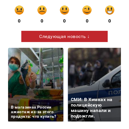
0
0
0
0
0
Следующая новость ↓
СМИ: В Химках на
полицейскую
В магазинах России
машину напали и
ажиотаж из-за этого
подожгли.
продукта: что купить?