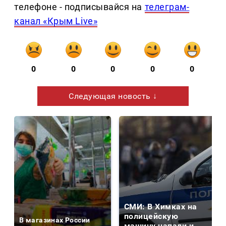
телефоне - подписывайся на
телеграм-
канал «Крым Live»
0
0
0
0
0
Следующая новость ↓
СМИ: В Химках на
полицейскую
В магазинах России
машину напали и