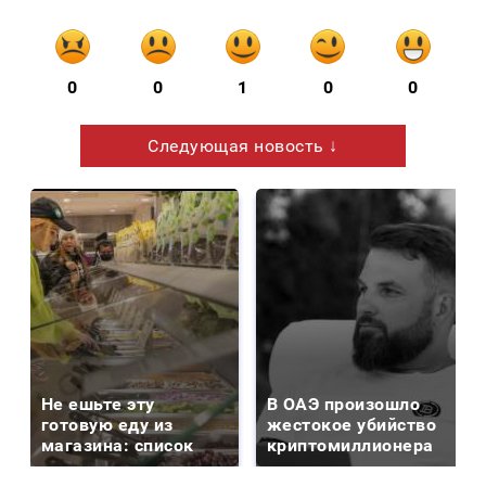
0
0
1
0
0
Следующая новость ↓
Не ешьте эту
В ОАЭ произошло
готовую еду из
жестокое убийство
магазина: список
криптомиллионера