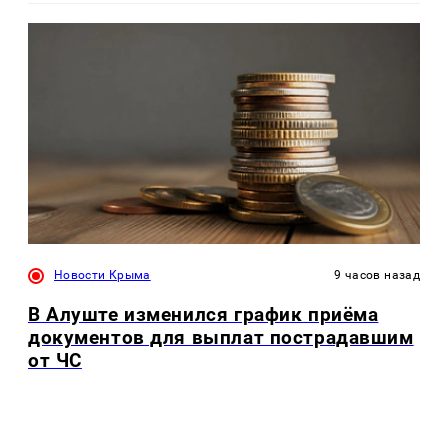
Новости Крыма
9 часов назад
В Алуште изменился график приёма
документов для выплат пострадавшим
от ЧС