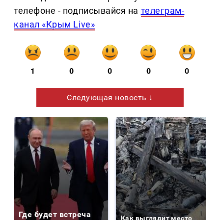
телефоне - подписывайся на
телеграм-
канал «Крым Live»
1
0
0
0
0
Следующая новость ↓
Где будет встреча
Как выглядит место