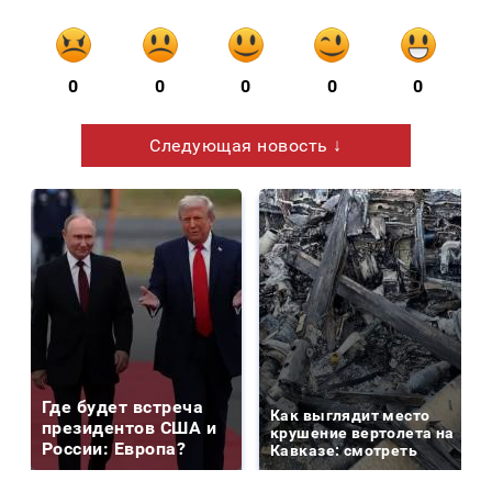
0
0
0
0
0
Следующая новость ↓
Где будет встреча
Как выглядит место
президентов США и
крушение вертолета на
России: Европа?
Кавказе: смотреть