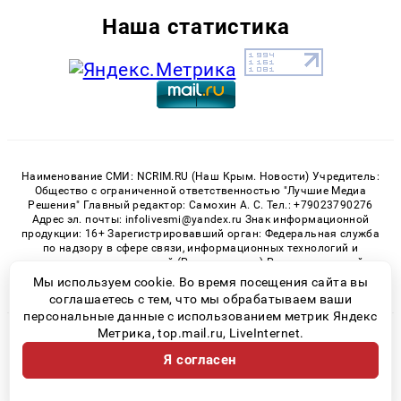
Наша статистика
Наименование СМИ: NCRIM.RU (Наш Крым. Новости) Учредитель:
Общество с ограниченной ответственностью "Лучшие Медиа
Решения" Главный редактор: Самохин А. С. Тел.: +79023790276
Адрес эл. почты: infolivesmi@yandex.ru Знак информационной
продукции: 16+ Зарегистрировавший орган: Федеральная служба
по надзору в сфере связи, информационных технологий и
массовых коммуникаций (Роскомнадзор) Регистрационный
номер СМИ ЭЛ № ФС 77 - 81150 от 02.06.2021
Мы используем cookie. Во время посещения сайта вы
соглашаетесь с тем, что мы обрабатываем ваши
персональные данные с использованием метрик Яндекс
Метрика, top.mail.ru, LiveInternet.
© 2026 «nCrim.ru» | Все права защищены
Я согласен
Возрастная категория сайта 16+
Политика конфиденциальности