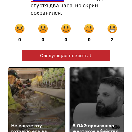
спустя два часа, но скрин
сохранился.
0
0
0
0
2
Следующая новость ↓
Не ешьте эту
В ОАЭ произошло
готовую еду из
жестокое убийство