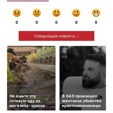
0
0
0
0
0
Следующая новость ↓
Не ешьте эту
В ОАЭ произошло
готовую еду из
жестокое убийство
магазина: список
криптомиллионера