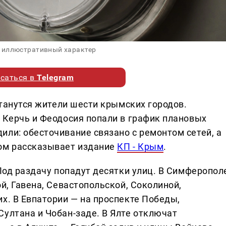
 иллюстративный характер
саться в
Telegram
останутся жители шести крымских городов.
, Керчь и Феодосия попали в график плановых
или: обесточивание связано с ремонтом сетей, а
том рассказывает издание
КП - Крым
.
 Под раздачу попадут десятки улиц. В Симферопол
ой, Гавена, Севастопольской, Соколиной,
х. В Евпатории — на проспекте Победы,
Султана и Чобан-заде. В Ялте отключат