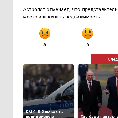
Астролог отмечает, что представители
место или купить недвижимость.
8
0
След
СМИ: В Химках на
полицейскую
Где будет встреч