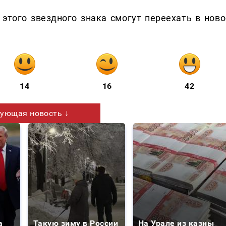
 этого звездного знака смогут переехать в ново
14
16
42
ующая новость ↓
а
Такую зиму в России
На Урале из казны