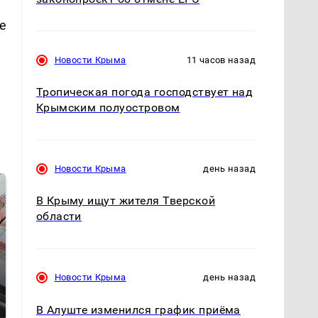
е
Новости Крыма
11 часов назад
Тропическая погода господствует над
Крымским полуостровом
Новости Крыма
день назад
В Крыму ищут жителя Тверской
области
Новости Крыма
день назад
В Алуште изменился график приёма
Не ешьте эту