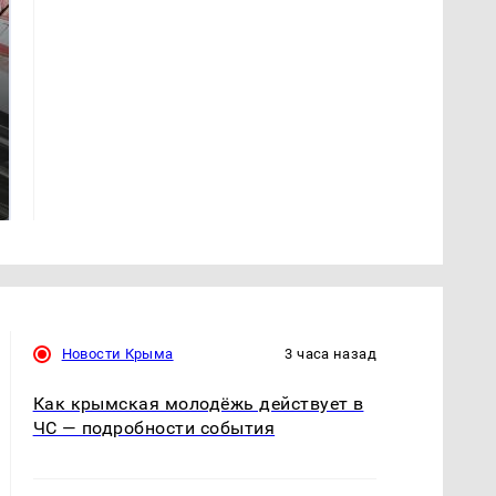
Не ешьте эту
Как выглядит место
готовую еду из
крушение вертолета на
магазина: список
Кавказе: смотреть
Новости Крыма
3 часа назад
Как крымская молодёжь действует в
ЧС — подробности события