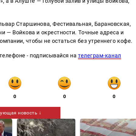
», а в Алуште — Голубой залив и улицы Войкова,
львар Старшинова, Фестивальная, Барановская,
и — Войкова и окрестности. Точные адреса и
омпании, чтобы не остаться без утреннего кофе.
телефоне - подписывайся на
телеграм-канал
0
0
0
ующая новость ↓