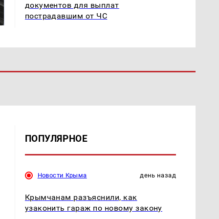
Как выглядит место
документов для выплат
готовую еду из
крушение вертолета на
пострадавшим от ЧС
магазина: список
Кавказе: смотреть
ПОПУЛЯРНОЕ
Новости Крыма
день назад
Крымчанам разъяснили, как
узаконить гараж по новому закону