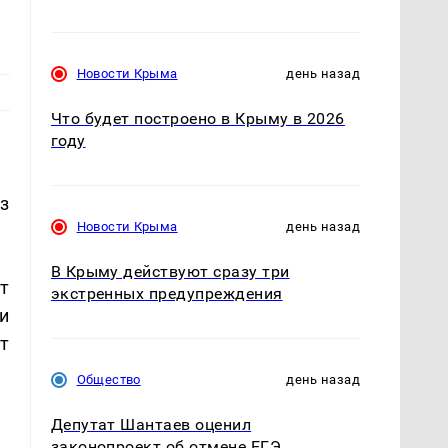
Новости Крыма
день назад
Что будет построено в Крыму в 2026
году
з
Новости Крыма
день назад
В Крыму действуют сразу три
т
экстренных предупреждения
и
т
Общество
день назад
Депутат Шантаев оценил
законопроект об отмене ЕГЭ