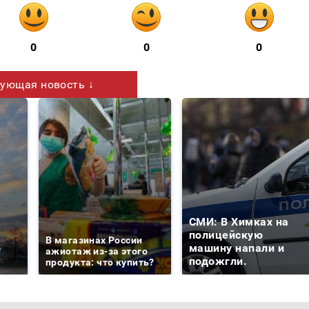
0
0
0
ующая новость ↓
СМИ: В Химках на
е
полицейскую
В магазинах России
о
машину напали и
ажиотаж из-за этого
подожгли.
продукта: что купить?