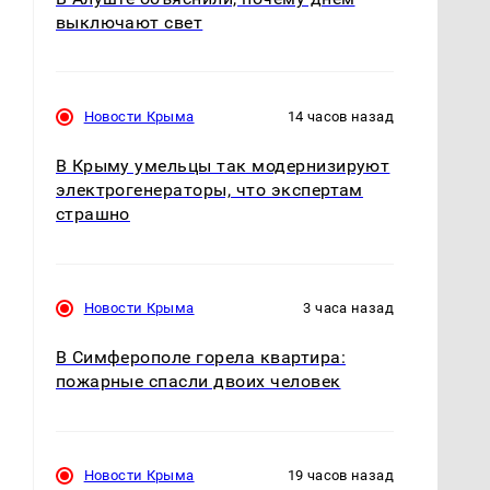
выключают свет
Новости Крыма
14 часов назад
В Крыму умельцы так модернизируют
электрогенераторы, что экспертам
страшно
Новости Крыма
3 часа назад
В Симферополе горела квартира:
пожарные спасли двоих человек
Новости Крыма
19 часов назад