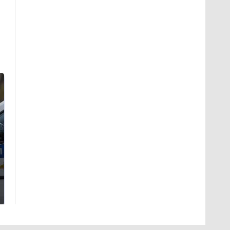
Где будет встреча
Такую зиму в России
президентов США и
никто не ждал: как
России: Европа?
так?!