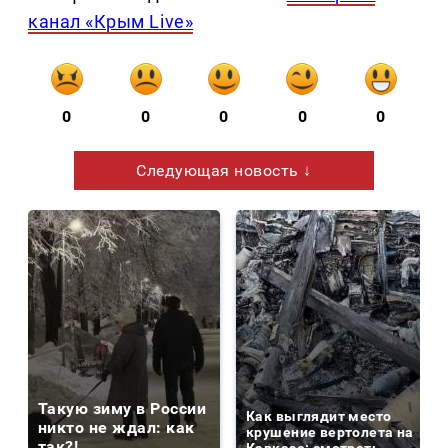
канал «Крым Live»
0
0
0
0
0
Следующая новость ↓
Такую зиму в России
Как выглядит место
никто не ждал: как
крушение вертолета на
так?!