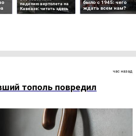
во
было с 1945: чего
падению вертолета на
ра
ждать всем нам?
Кавказе: читать здесь
час назад
авший тополь повредил