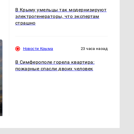
В Крыму умельцы так модернизируют
электрогенераторы, что экспертам
страшно
Новости Крыма
23 часа назад
В Симферополе горела квартира:
пожарные спасли двоих человек
СМИ: В Химках на
полицейскую
В магазинах России
машину напали и
ажиотаж из-за этого
подожгли.
продукта: что купить?