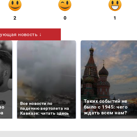
2
0
1
ующая новость ↓
Таких событий не
Все новости по
во
было с 1945: чего
падению вертолета на
ра
ждать всем нам?
Кавказе: читать здесь