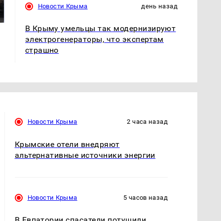
машину напали и
ажиотаж из-за этого
Новости Крыма
день назад
подожгли.
продукта: что купить?
В Крыму умельцы так модернизируют
электрогенераторы, что экспертам
страшно
Новости Крыма
2 часа назад
Крымские отели внедряют
альтернативные источники энергии
Новости Крыма
5 часов назад
В Евпатории спасатели потушили