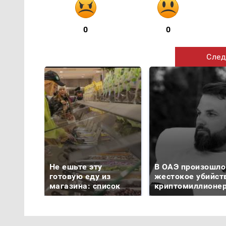
0
0
След
Не ешьте эту
В ОАЭ произошло
готовую еду из
жестокое убийст
магазина: список
криптомиллионе