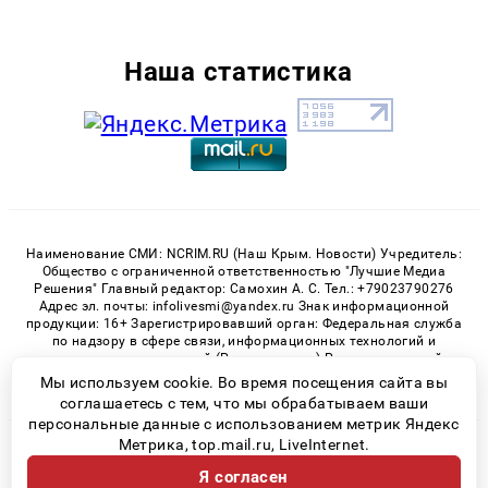
Наша статистика
Наименование СМИ: NCRIM.RU (Наш Крым. Новости) Учредитель:
Общество с ограниченной ответственностью "Лучшие Медиа
Решения" Главный редактор: Самохин А. С. Тел.: +79023790276
Адрес эл. почты: infolivesmi@yandex.ru Знак информационной
продукции: 16+ Зарегистрировавший орган: Федеральная служба
по надзору в сфере связи, информационных технологий и
массовых коммуникаций (Роскомнадзор) Регистрационный
номер СМИ ЭЛ № ФС 77 - 81150 от 02.06.2021
Мы используем cookie. Во время посещения сайта вы
соглашаетесь с тем, что мы обрабатываем ваши
персональные данные с использованием метрик Яндекс
Метрика, top.mail.ru, LiveInternet.
© 2026 «nCrim.ru» | Все права защищены
Я согласен
Возрастная категория сайта 16+