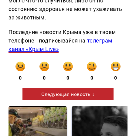
могло что-то случиться, либо он по
состоянию здоровья не может ухаживать
за животным.
Последние новости Крыма уже в твоем
телефоне - подписывайся на
телеграм-
канал «Крым Live»
0
0
0
0
0
Следующая новость ↓