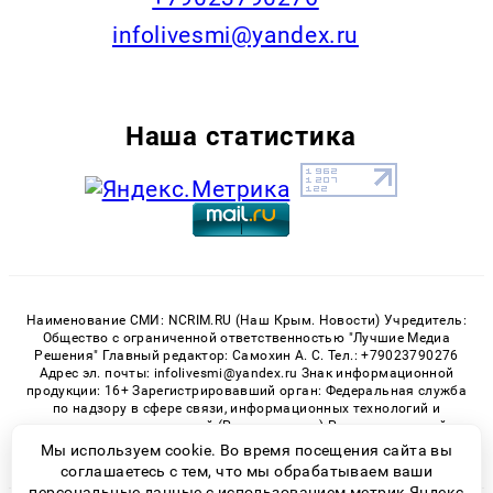
infolivesmi@yandex.ru
Наша статистика
Наименование СМИ: NCRIM.RU (Наш Крым. Новости) Учредитель:
Общество с ограниченной ответственностью "Лучшие Медиа
Решения" Главный редактор: Самохин А. С. Тел.: +79023790276
Адрес эл. почты: infolivesmi@yandex.ru Знак информационной
продукции: 16+ Зарегистрировавший орган: Федеральная служба
по надзору в сфере связи, информационных технологий и
массовых коммуникаций (Роскомнадзор) Регистрационный
номер СМИ ЭЛ № ФС 77 - 81150 от 02.06.2021
Мы используем cookie. Во время посещения сайта вы
соглашаетесь с тем, что мы обрабатываем ваши
персональные данные с использованием метрик Яндекс