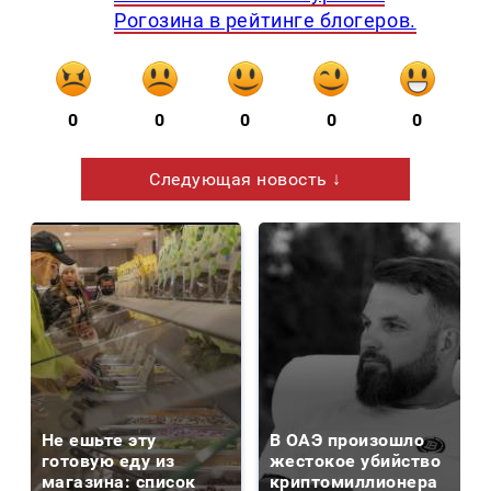
Рогозина в рейтинге блогеров.
0
0
0
0
0
Следующая новость ↓
Не ешьте эту
В ОАЭ произошло
готовую еду из
жестокое убийство
магазина: список
криптомиллионера