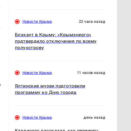
Новости Крыма
22 часа назад
Блэкаут в Крыму: «Крымэнерго»
подтвердило отключения по всему
полуострову
Новости Крыма
11 часов назад
е
Ялтинские музеи подготовили
программу ко Дню города
а
Новости Крыма
день назад
Кардиолог рассказал, как пережить