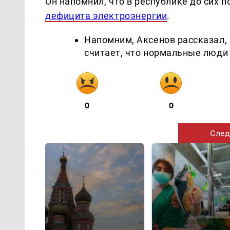
Он напомнил, что в республике до сих 
дефицита электроэнергии
.
Напомним, Аксенов рассказал, 
считает, что нормальные люди 
0
0
След