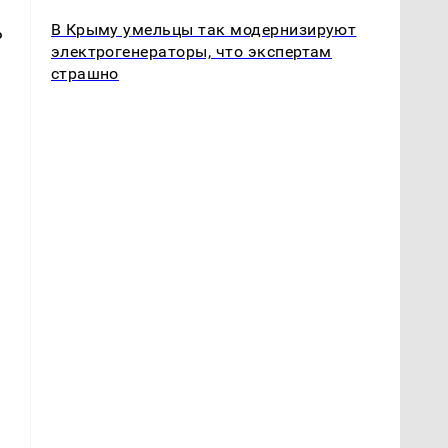
В Крыму умельцы так модернизируют
ь
электрогенераторы, что экспертам
страшно