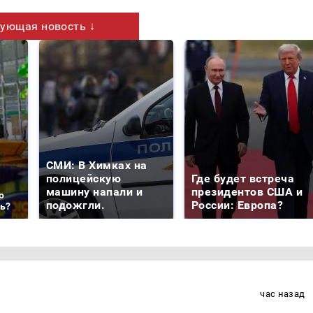
ующая новость ↓
СМИ: В Химках на
полицейскую
Где будет встреча
машину напали и
президентов США и
о
подожгли.
России: Европа?
ть?
час назад