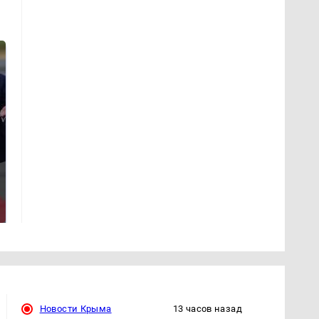
На Урале из казны
Как выглядит место
были украдены 18
крушение вертолета на
миллионов рублей
Кавказе: смотреть
Новости Крыма
13 часов назад