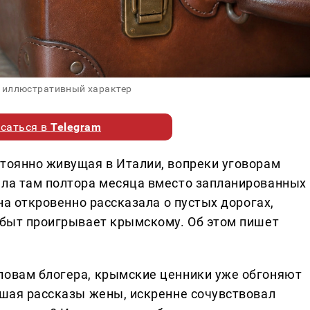
 иллюстративный характер
саться в
Telegram
стоянно живущая в Италии, вопреки уговорам
ела там полтора месяца вместо запланированных
она откровенно рассказала о пустых дорогах,
й быт проигрывает крымскому. Об этом пишет
ловам блогера, крымские ценники уже обгоняют
ушая рассказы жены, искренне сочувствовал