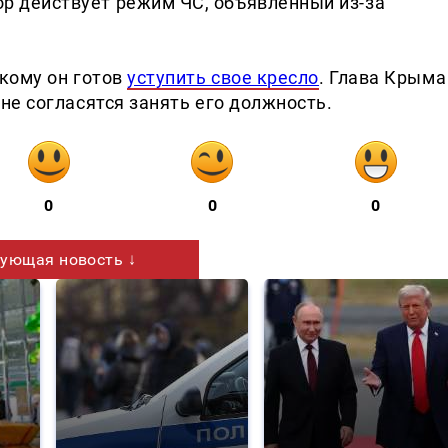
пор действует режим ЧС, объявленный из-за
кому он готов
уступить свое кресло
. Глава Крыма
не согласятся занять его должность.
0
0
0
ующая новость ↓