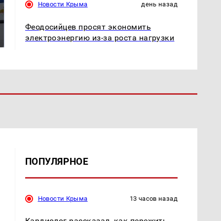
Новости Крыма
день назад
Где будет встреча
На Урале из казны
Феодосийцев просят экономить
президентов США и
были украдены 18
электроэнергию из-за роста нагрузки
России: Европа?
миллионов рублей
ПОПУЛЯРНОЕ
Новости Крыма
13 часов назад
Кардиолог рассказал, как пережить