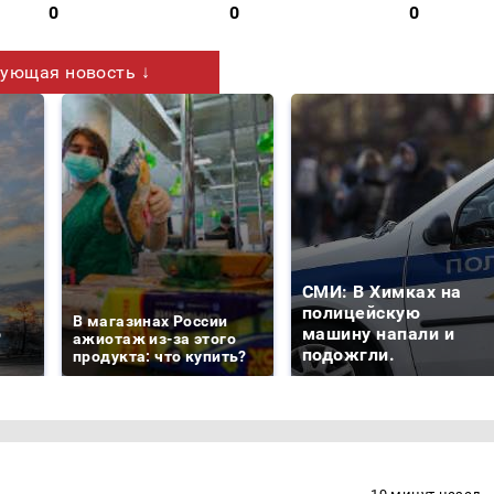
0
0
0
ующая новость ↓
СМИ: В Химках на
е
полицейскую
В магазинах России
о
машину напали и
ажиотаж из-за этого
подожгли.
продукта: что купить?