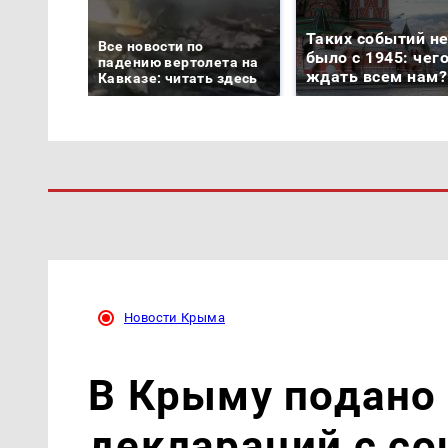
Таких событий н
Все новости по
было с 1945: чег
падению вертолета на
ждать всем нам?
Кавказе: читать здесь
Новости Крыма
В Крыму подано 
деклараций с с