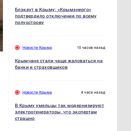
Блэкаут в Крыму: «Крымэнерго»
подтвердило отключения по всему
полуострову
Новости Крыма
10 часов назад
Крымчане стали чаще жаловаться на
банки и страховщиков
Новости Крыма
4 часа назад
В Крыму умельцы так модернизируют
электрогенераторы, что экспертам
страшно