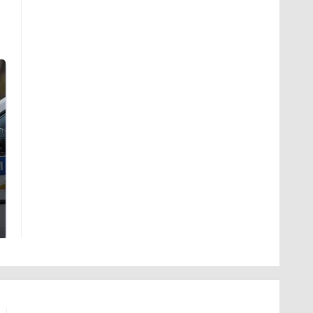
Где будет встреча
На Урале из казны
президентов США и
были украдены 18
России: Европа?
миллионов рублей