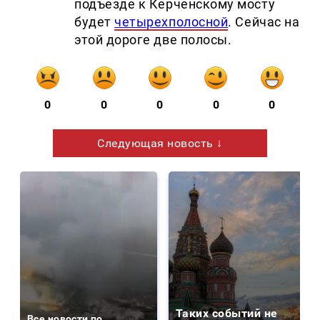
подъезде к Керченскому мосту
будет
четырехполосной
. Сейчас на
этой дороге две полосы.
0
0
0
0
0
Следующая новость ↓
Таких событий не
Все новости по