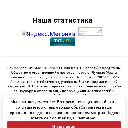
Наша статистика
Наименование СМИ: NCRIM.RU (Наш Крым. Новости) Учредитель:
Общество с ограниченной ответственностью "Лучшие Медиа
Решения" Главный редактор: Самохин А. С. Тел.: +79023790276
Адрес эл. почты: infolivesmi@yandex.ru Знак информационной
продукции: 16+ Зарегистрировавший орган: Федеральная служба
по надзору в сфере связи, информационных технологий и
массовых коммуникаций (Роскомнадзор) Регистрационный
номер СМИ ЭЛ № ФС 77 - 81150 от 02.06.2021
Мы используем cookie. Во время посещения сайта вы
соглашаетесь с тем, что мы обрабатываем ваши
персональные данные с использованием метрик Яндекс
Метрика, top.mail.ru, LiveInternet.
© 2026 «nCrim.ru» | Все права защищены
Я согласен
Возрастная категория сайта 16+