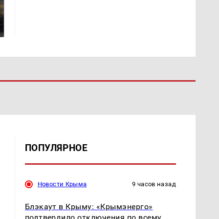
полицейскую
В магазинах России
машину напали и
ажиотаж из-за этого
подожгли.
продукта: что купить?
ПОПУЛЯРНОЕ
Новости Крыма
9 часов назад
Блэкаут в Крыму: «Крымэнерго»
подтвердило отключения по всему