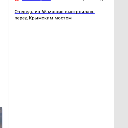
Очередь из 65 машин выстроилась
перед Крымским мостом