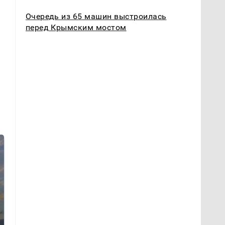
Очередь из 65 машин выстроилась
перед Крымским мостом
СМИ: В Химках на