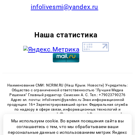
infolivesmi@yandex.ru
Наша статистика
Наименование СМИ: NCRIM.RU (Наш Крым. Новости) Учредитель:
Общество с ограниченной ответственностью "Лучшие Медиа
Решения" Главный редактор: Самохин А. С. Тел.: +79023790276
Адрес эл. почты: infolivesmi@yandex.ru Знак информационной
продукции: 16+ Зарегистрировавший орган: Федеральная служба
по надзору в сфере связи, информационных технологий и
массовых коммуникаций (Роскомнадзор) Регистрационный
номер СМИ ЭЛ № ФС 77 - 81150 от 02.06.2021
Мы используем cookie. Во время посещения сайта вы
соглашаетесь с тем, что мы обрабатываем ваши
персональные данные с использованием метрик Яндекс