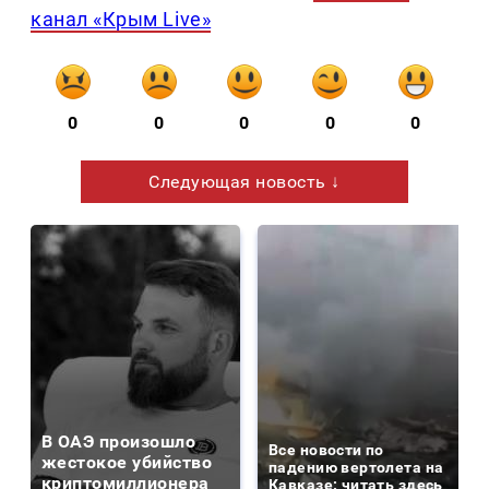
канал «Крым Live»
0
0
0
0
0
Следующая новость ↓
В ОАЭ произошло
Все новости по
жестокое убийство
падению вертолета на
криптомиллионера
Кавказе: читать здесь