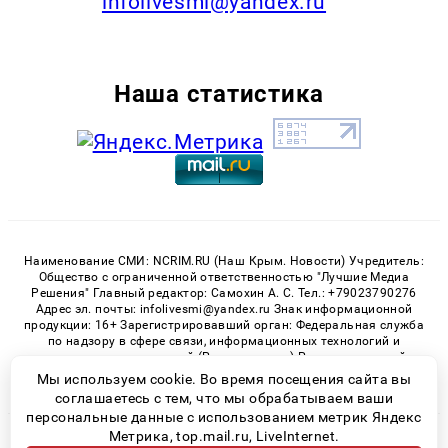
infolivesmi@yandex.ru
Наша статистика
Наименование СМИ: NCRIM.RU (Наш Крым. Новости) Учредитель:
Общество с ограниченной ответственностью "Лучшие Медиа
Решения" Главный редактор: Самохин А. С. Тел.: +79023790276
Адрес эл. почты: infolivesmi@yandex.ru Знак информационной
продукции: 16+ Зарегистрировавший орган: Федеральная служба
по надзору в сфере связи, информационных технологий и
массовых коммуникаций (Роскомнадзор) Регистрационный
номер СМИ ЭЛ № ФС 77 - 81150 от 02.06.2021
Мы используем cookie. Во время посещения сайта вы
соглашаетесь с тем, что мы обрабатываем ваши
персональные данные с использованием метрик Яндекс
Метрика, top.mail.ru, LiveInternet.
© 2026 «nCrim.ru» | Все права защищены