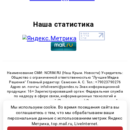
Наша статистика
Наименование СМИ: NCRIM.RU (Наш Крым. Новости) Учредитель:
Общество с ограниченной ответственностью "Лучшие Медиа
Решения" Главный редактор: Самохин А. С. Тел.: +79023790276
Адрес эл. почты: infolivesmi@yandex.ru Знак информационной
продукции: 16+ Зарегистрировавший орган: Федеральная служба
по надзору в сфере связи, информационных технологий и
массовых коммуникаций (Роскомнадзор) Регистрационный
номер СМИ ЭЛ № ФС 77 - 81150 от 02.06.2021
Мы используем cookie. Во время посещения сайта вы
соглашаетесь с тем, что мы обрабатываем ваши
персональные данные с использованием метрик Яндекс
Метрика, top.mail.ru, LiveInternet.
© 2026 «nCrim.ru» | Все права защищены