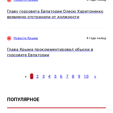
Главу горсовета Евпатории Олесю Харитоненко
временно отстранили от должности
Новости Крыма
4 года назад
Глава Крыма прокомментировал обыски в
горсовете Евпатории
«
1
2
3
4
5
6
7
8
9
10
»
ПОПУЛЯРНОЕ