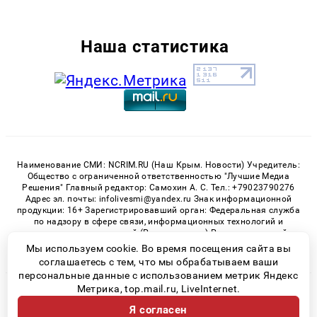
Наша статистика
Наименование СМИ: NCRIM.RU (Наш Крым. Новости) Учредитель:
Общество с ограниченной ответственностью "Лучшие Медиа
Решения" Главный редактор: Самохин А. С. Тел.: +79023790276
Адрес эл. почты: infolivesmi@yandex.ru Знак информационной
продукции: 16+ Зарегистрировавший орган: Федеральная служба
по надзору в сфере связи, информационных технологий и
массовых коммуникаций (Роскомнадзор) Регистрационный
номер СМИ ЭЛ № ФС 77 - 81150 от 02.06.2021
Мы используем cookie. Во время посещения сайта вы
соглашаетесь с тем, что мы обрабатываем ваши
персональные данные с использованием метрик Яндекс
Метрика, top.mail.ru, LiveInternet.
© 2026 «nCrim.ru» | Все права защищены
Я согласен
Возрастная категория сайта 16+