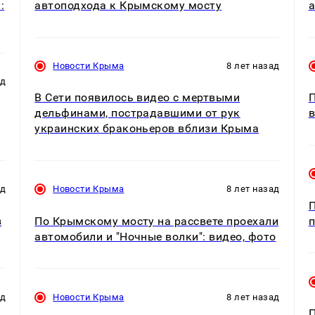
:
автоподхода к Крымскому мосту
а
Новости Крыма
8 лет назад
ад
В Сети появилось видео с мертвыми
П
дельфинами, пострадавшими от рук
в
украинских браконьеров вблизи Крыма
ад
Новости Крыма
8 лет назад
П
з
По Крымскому мосту на рассвете проехали
п
автомобили и "Ночные волки": видео, фото
ад
Новости Крыма
8 лет назад
П