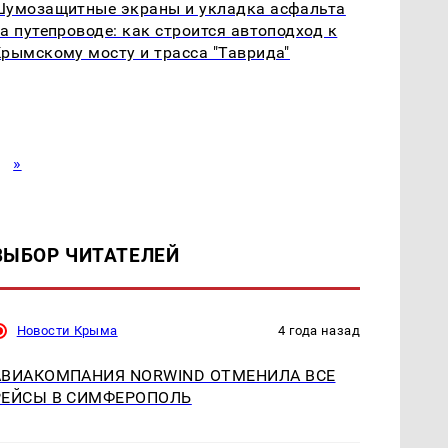
Шумозащитные экраны и укладка асфальта
а путепроводе: как строится автоподход к
рымскому мосту и трасса "Таврида"
»
ВЫБОР ЧИТАТЕЛЕЙ
Новости Крыма
4 года назад
АВИАКОМПАНИЯ NORWIND ОТМЕНИЛА ВСЕ
РЕЙСЫ В СИМФЕРОПОЛЬ