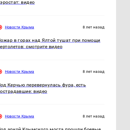
эростат: видео
Новости Крыма
8 лет назад
ожар в горах над Ялтой тушат при помощи
ертолетов: смотрите видео
Новости Крыма
8 лет назад
од Керчью перевернулась фура, есть
острадавшие: видео
Новости Крыма
8 лет назад
од аркой Крымского моста‍ прошли боевые