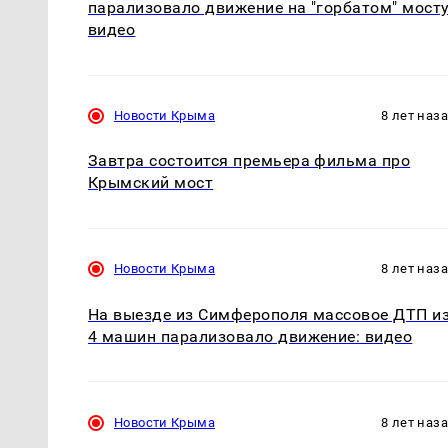
парализовало движение на "горбатом" мосту
видео
Новости Крыма
8 лет наз
Завтра состоится премьера фильма про
Крымский мост
Новости Крыма
8 лет наз
На выезде из Симферополя массовое ДТП и
4 машин парализовало движение: видео
Новости Крыма
8 лет наз