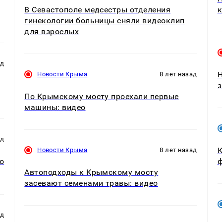
В Севастополе медсестры отделения
к
гинекологии больницы сняли видеоклип
для взрослых
ад
Н
Новости Крыма
8 лет назад
з
По Крымскому мосту проехали первые
машины: видео
ад
К
Новости Крыма
8 лет назад
о
ф
Автоподходы к Крымскому мосту
засевают семенами травы: видео
ад