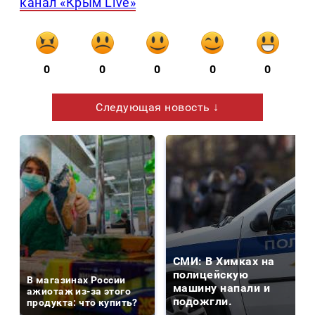
канал «Крым Live»
0
0
0
0
0
Следующая новость ↓
СМИ: В Химках на
полицейскую
В магазинах России
машину напали и
ажиотаж из-за этого
подожгли.
продукта: что купить?