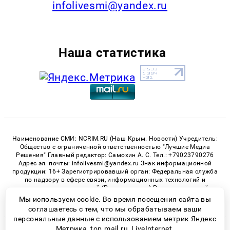
infolivesmi@yandex.ru
Наша статистика
Наименование СМИ: NCRIM.RU (Наш Крым. Новости) Учредитель:
Общество с ограниченной ответственностью "Лучшие Медиа
Решения" Главный редактор: Самохин А. С. Тел.: +79023790276
Адрес эл. почты: infolivesmi@yandex.ru Знак информационной
продукции: 16+ Зарегистрировавший орган: Федеральная служба
по надзору в сфере связи, информационных технологий и
массовых коммуникаций (Роскомнадзор) Регистрационный
номер СМИ ЭЛ № ФС 77 - 81150 от 02.06.2021
Мы используем cookie. Во время посещения сайта вы
соглашаетесь с тем, что мы обрабатываем ваши
персональные данные с использованием метрик Яндекс
Метрика, top.mail.ru, LiveInternet.