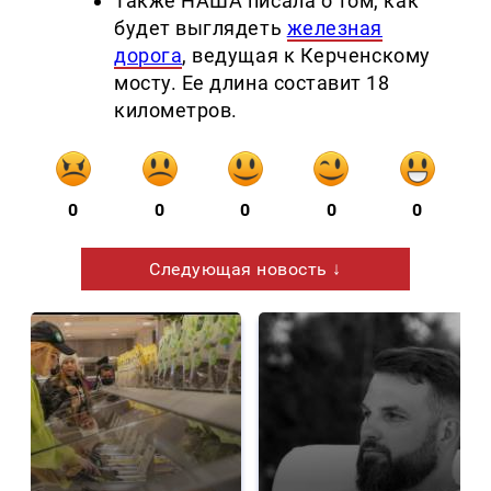
Также НАША писала о том, как
будет выглядеть
железная
дорога
, ведущая к Керченскому
мосту. Ее длина составит 18
километров.
0
0
0
0
0
Следующая новость ↓