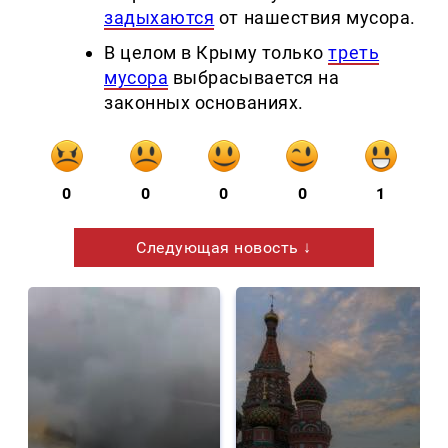
задыхаются
от нашествия мусора.
В целом в Крыму только
треть
мусора
выбрасывается на
законных основаниях.
0
0
0
0
1
Следующая новость ↓