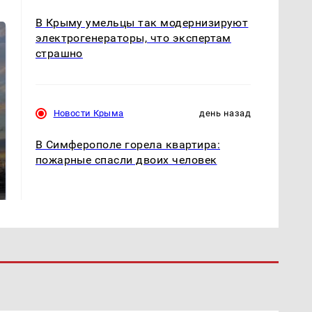
В Крыму умельцы так модернизируют
электрогенераторы, что экспертам
страшно
Новости Крыма
день назад
В Симферополе горела квартира:
СМИ: В Химках на
пожарные спасли двоих человек
полицейскую
В магазинах России
машину напали и
ажиотаж из-за этого
подожгли.
продукта: что купить?