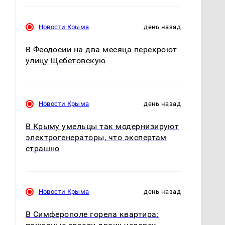
Новости Крыма
день назад
В Феодосии на два месяца перекроют
улицу Щебетовскую
Новости Крыма
день назад
В Крыму умельцы так модернизируют
электрогенераторы, что экспертам
страшно
Новости Крыма
день назад
В Симферополе горела квартира: