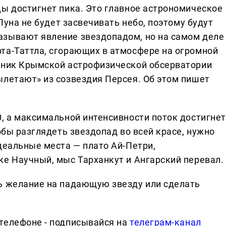
ды достигнет пика. Это главное астрономическое
 Луна не будет засвечивать небо, поэтому будут
азывают явление звездопадом, но на самом деле
та-Таттла, сгорающих в атмосфере на огромной
удник Крымской астрофизической обсерватории
ылетают» из созвездия Персея. Об этом пишет
0, а максимальной интенсивности поток достигнет
обы разглядеть звездопад во всей красе, нужно
деальные места — плато Ай-Петри,
ке Научный, мыс Тарханкут и Ангарский перевал.
ь желание на падающую звезду или сделать
телефоне - подписывайся на
телеграм-канал