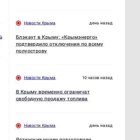
Новости Крыма
день назад
Блэкаут в Крыму: «Крымэнерго»
подтвердило отключения по всему
полуострову
Новости Крыма
10 часов назад
В Крыму временно ограничат
свободную продажу топлива
Новости Крыма
день назад
Ялтинские музеи подготовили