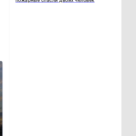
пожарные спасли двоих человек
СМИ: В Химках на
полицейскую
В магазинах России
машину напали и
ажиотаж из-за этого
подожгли.
продукта: что купить?