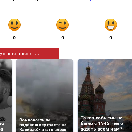
0
0
0
ующая новость ↓
Таких событий не
Все новости по
во
было с 1945: чего
падению вертолета на
ра
ждать всем нам?
Кавказе: читать здесь