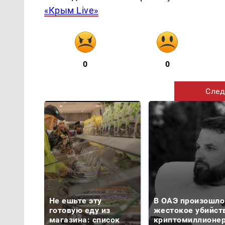
«Крым Live»
0
0
След
Не ешьте эту
В ОАЭ произошло
готовую еду из
жестокое убийст
магазина: список
криптомиллионе