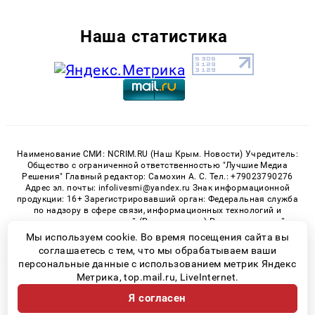
Наша статистика
Наименование СМИ: NCRIM.RU (Наш Крым. Новости) Учредитель:
Общество с ограниченной ответственностью "Лучшие Медиа
Решения" Главный редактор: Самохин А. С. Тел.: +79023790276
Адрес эл. почты: infolivesmi@yandex.ru Знак информационной
продукции: 16+ Зарегистрировавший орган: Федеральная служба
по надзору в сфере связи, информационных технологий и
массовых коммуникаций (Роскомнадзор) Регистрационный
номер СМИ ЭЛ № ФС 77 - 81150 от 02.06.2021
Мы используем cookie. Во время посещения сайта вы
соглашаетесь с тем, что мы обрабатываем ваши
персональные данные с использованием метрик Яндекс
Метрика, top.mail.ru, LiveInternet.
© 2026 «nCrim.ru» | Все права защищены
Я согласен
Возрастная категория сайта 16+
Политика конфиденциальности