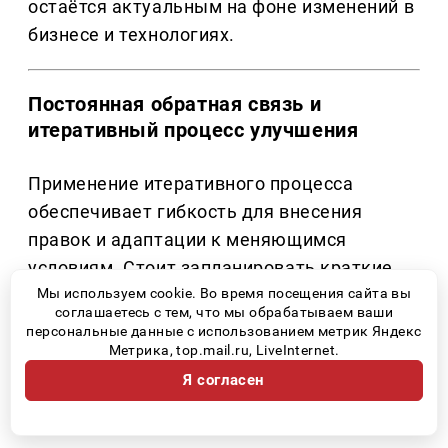
остаётся актуальным на фоне изменений в
бизнесе и технологиях.
Постоянная обратная связь и
итеративный процесс улучшения
Применение итеративного процесса
обеспечивает гибкость для внесения
правок и адаптации к меняющимся
условиям. Стоит запланировать краткие
циклы разработки, где каждое новое
Мы используем cookie. Во время посещения сайта вы
соглашаетесь с тем, что мы обрабатываем ваши
обновление включает улучшения на
персональные данные с использованием метрик Яндекс
основе отзывов. Это не только ускоряет
Метрика, top.mail.ru, LiveInternet.
процесс, но и способствует более
Я согласен
высокому качеству конечного продукта.