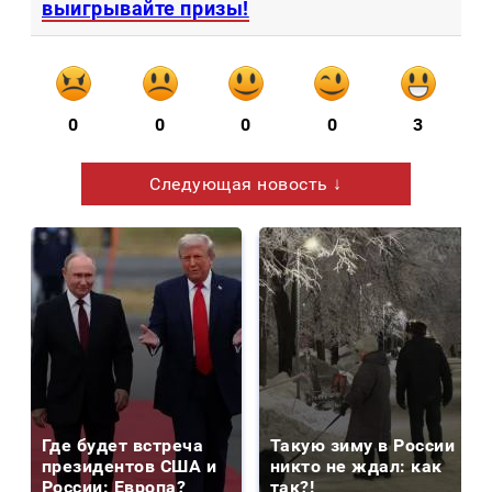
выигрывайте призы!
0
0
0
0
3
Следующая новость ↓
Где будет встреча
Такую зиму в России
президентов США и
никто не ждал: как
России: Европа?
так?!