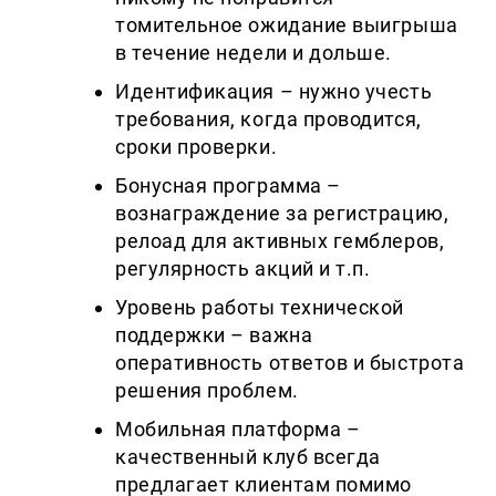
томительное ожидание выигрыша
в течение недели и дольше.
Идентификация – нужно учесть
требования, когда проводится,
сроки проверки.
Бонусная программа –
вознаграждение за регистрацию,
релоад для активных гемблеров,
регулярность акций и т.п.
Уровень работы технической
поддержки – важна
оперативность ответов и быстрота
решения проблем.
Мобильная платформа –
качественный клуб всегда
предлагает клиентам помимо