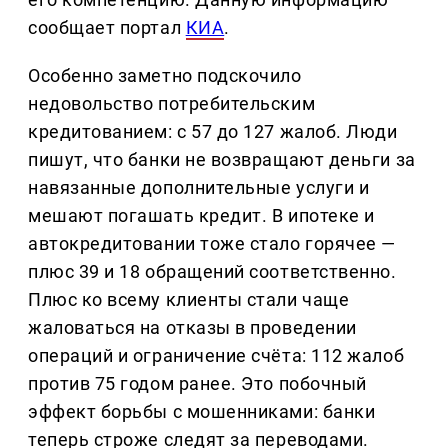
сообщает портал
КИА
.
Особенно заметно подскочило
недовольство потребительским
кредитованием: с 57 до 127 жалоб. Люди
пишут, что банки не возвращают деньги за
навязанные дополнительные услуги и
мешают погашать кредит. В ипотеке и
автокредитовании тоже стало горячее —
плюс 39 и 18 обращений соответственно.
Плюс ко всему клиенты стали чаще
жаловаться на отказы в проведении
операций и ограничение счёта: 112 жалоб
против 75 годом ранее. Это побочный
эффект борьбы с мошенниками: банки
теперь строже следят за переводами.