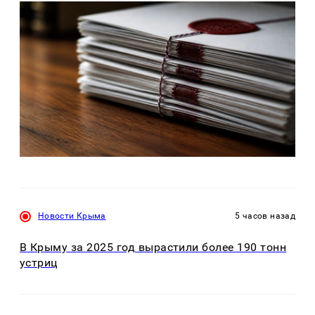
Новости Крыма
5 часов назад
В Крыму за 2025 год вырастили более 190 тонн
устриц