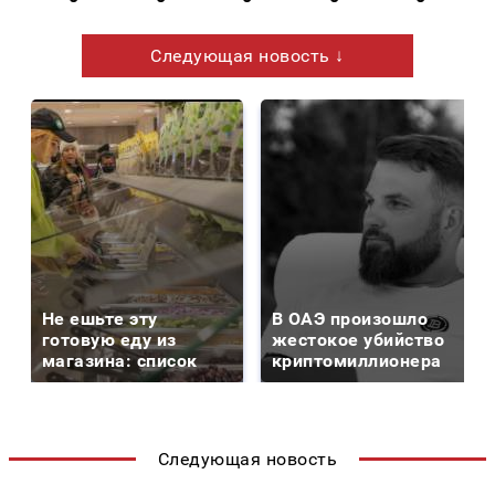
Следующая новость ↓
Не ешьте эту
В ОАЭ произошло
готовую еду из
жестокое убийство
магазина: список
криптомиллионера
Следующая новость