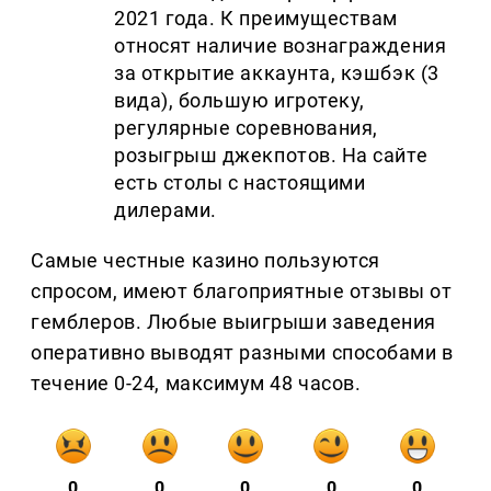
2021 года. К преимуществам
относят наличие вознаграждения
за открытие аккаунта, кэшбэк (3
вида), большую игротеку,
регулярные соревнования,
розыгрыш джекпотов. На сайте
есть столы с настоящими
дилерами.
Самые честные казино пользуются
спросом, имеют благоприятные отзывы от
гемблеров. Любые выигрыши заведения
оперативно выводят разными способами в
течение 0-24, максимум 48 часов.
0
0
0
0
0