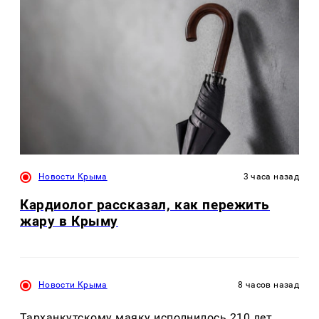
Новости Крыма
3 часа назад
Кардиолог рассказал, как пережить
жару в Крыму
Новости Крыма
8 часов назад
Тарханкутскому маяку исполнилось 210 лет