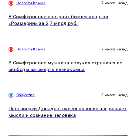
Новости Крыма
7 часов назад
В Симферополе построят бизнес-квартал
«Розмарин» за 2,7 млрд руб.
Новости Крыма
7 часов назад
В Симферополе мужчина получил ограничение
свободы за смерть незнакомца
Общество
8 часов назад
Протоиерей Дроздов: сквернословие загрязняет
мысли и сознание человека