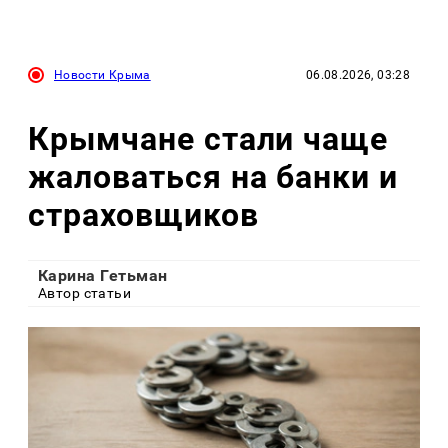
Новости Крыма
06.08.2026, 03:28
Крымчане стали чаще
жаловаться на банки и
страховщиков
Карина Гетьман
Автор статьи