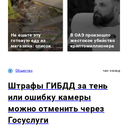
Не ешьте эту
В ОАЭ произошло
готовую еду из
жестокое убийство
магазина: список
криптомиллионера
Общество
час назад
Штрафы ГИБДД за тень
или ошибку камеры
можно отменить через
Госуслуги