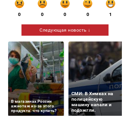
0
0
0
0
1
Следующая новость ↓
СМИ: В Химках на
полицейскую
В магазинах России
машину напали и
ажиотаж из-за этого
подожгли.
продукта: что купить?