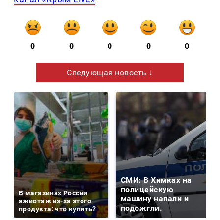
0
0
0
0
0
Следующая новость ↓
СМИ: В Химках на
полицейскую
В магазинах России
машину напали и
ажиотаж из-за этого
подожгли.
продукта: что купить?