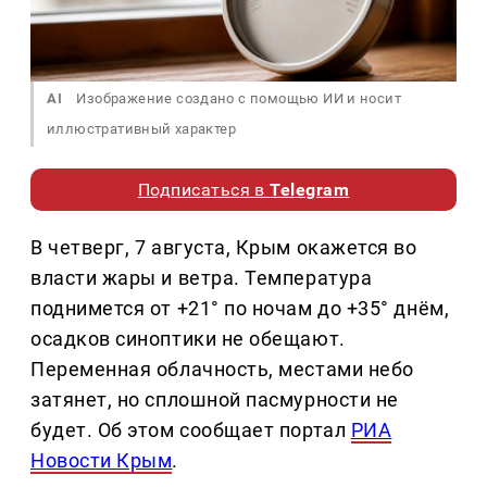
AI
Изображение создано с помощью ИИ и носит
иллюстративный характер
Подписаться в
Telegram
В четверг, 7 августа, Крым окажется во
власти жары и ветра. Температура
поднимется от +21° по ночам до +35° днём,
осадков синоптики не обещают.
Переменная облачность, местами небо
затянет, но сплошной пасмурности не
будет. Об этом сообщает портал
РИА
Новости Крым
.