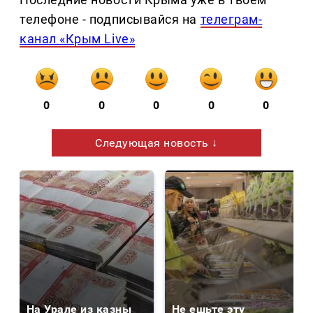
телефоне - подписывайся на
телеграм-
канал «Крым Live»
0
0
0
0
0
Следующая новость ↓
На Урале из казны
Не ешьте эту