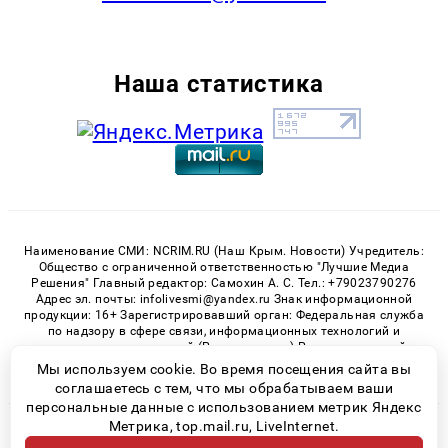
Наша статистика
Наименование СМИ: NCRIM.RU (Наш Крым. Новости) Учредитель:
Общество с ограниченной ответственностью "Лучшие Медиа
Решения" Главный редактор: Самохин А. С. Тел.: +79023790276
Адрес эл. почты: infolivesmi@yandex.ru Знак информационной
продукции: 16+ Зарегистрировавший орган: Федеральная служба
по надзору в сфере связи, информационных технологий и
массовых коммуникаций (Роскомнадзор) Регистрационный
номер СМИ ЭЛ № ФС 77 - 81150 от 02.06.2021
Мы используем cookie. Во время посещения сайта вы
соглашаетесь с тем, что мы обрабатываем ваши
персональные данные с использованием метрик Яндекс
Метрика, top.mail.ru, LiveInternet.
© 2026 «nCrim.ru» | Все права защищены