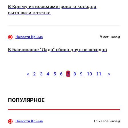
В Крыму из восьмиметрового колодца
вытащили котенка
Новости Крыма
9 лет назад
В Бахчисарае "Лада" сбила двух пешеходов
«
2
3
4
5
6
7
8
9
10
11
»
ПОПУЛЯРНОЕ
Новости Крыма
15 часов назад